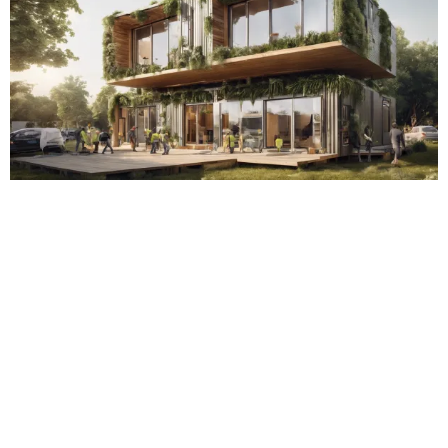
A construção modular é uma das maiores inovações
que o setor da arquitetura viveu nos últimos tempos,
impactando diretamente como pensamos,
projetamos e construímos espaços. Este modelo
oferece soluções mais rápidas, sustentáveis e
acessíveis, alinhadas a uma visão de futuro que
prioriza o bem-estar e a integração com o meio
ambiente. Mas, o que realmente caracteriza a
construção modular e qual é seu impacto no
mercado da arquitetura? Acompanhe este artigo
para descobrir os princípios dessa tendência que