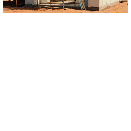
A construção modular está revolucionando o setor
da construção civil ao combinar rapidez, precisão e
compromisso com a sustentabilidade. Essa técnica
consiste em fabricar módulos em fábricas, que
posteriormente são transportados e montados no
local da obra. Com métodos variados, ela oferece
flexibilidade para atender desde pequenos projetos
residenciais até grandes empreendimentos
comerciais. Além disso, reduz o impacto ambiental,
diminui o desperdício de materiais e proporciona
maior controle sobre a qualidade final da obra.
Neste artigo, exploramos os principais tipos de
construção modular e suas características,
destacando como eles estão transformando o setor
ao unir tecnologia e design em soluções inovadoras.