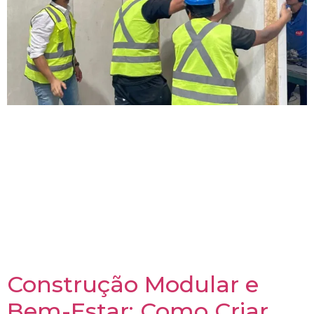
A construção modular está revolucionando a forma
como projetamos e construímos. No entanto, dentro
deste universo, existem abordagens distintas que
atendem a diferentes demandas: o modular
painelizado e o modular volumétrico. Neste artigo,
vamos explorar as diferenças fundamentais entre
esses métodos, suas aplicações práticas e quais
critérios considerar ao escolher entre eles para o seu
projeto.
Construção Modular e
Bem-Estar: Como Criar