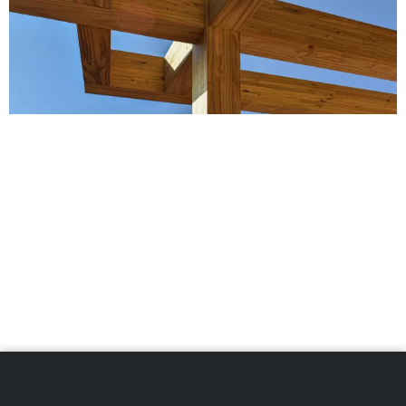
A madeira laminada colada (MLC) tem transformado a
construção civil com suas propriedades únicas,
combinando estética, resistência estrutural e
sustentabilidade. Este artigo explora como a MLC não
apenas atende às demandas de projetos modernos e
eficientes, mas também contribui para ambientes
mais saudáveis, processos construtivos ágeis e um
impacto ambiental reduzido. Entenda por que este
material é uma das escolhas mais promissoras para o
futuro da construção.