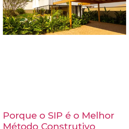
Na Arvorá, transformamos a maneira de construir ao
unir serviços inovadores a uma forma de entrega
integrada e sustentável. Neste post, você conhecerá
nossos principais serviços – Arquitetura Produto e
Compatibilização de Projetos de Terceiros – e nossa
forma de entrega, que abrange a venda dos painéis
sob demanda, a entrega da fase cinza e o
gerenciamento completo da obra. Descubra como
nossa abordagem otimiza recursos, reduz prazos e
eleva os padrões de qualidade na construção civil.
Porque o SIP é o Melhor
Método Construtivo