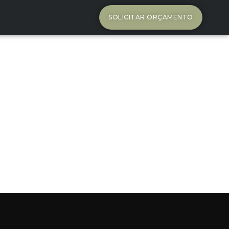
SOLICITAR ORÇAMENTO
o: Qual Método
rojeto?
nto, dentro deste universo, existem
ar volumétrico. Neste artigo, vamos
itérios considerar ao escolher entre