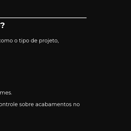
o?
omo o tipo de projeto,
umes.
 controle sobre acabamentos no