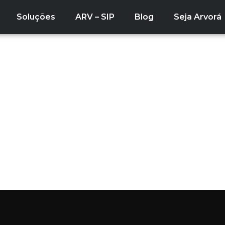
Soluções
ARV – SIP
Blog
Seja Arvorá
lizado vs. Volumétric
r é Ideal para o Seu P
onando a forma como projetamos e construímos. No enta
 diferentes demandas: o modular painelizado e o modul
 entre esses métodos, suas aplicações práticas e quais cr
eles para o seu projeto.