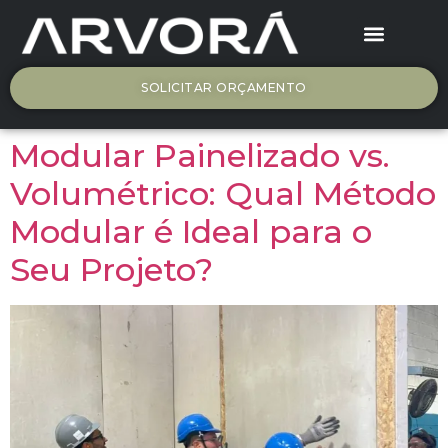
ARV – SIP
Seja Arvorá
SOLICITAR ORÇAMENTO
Modular Painelizado vs.
Volumétrico: Qual Método
Modular é Ideal para o
Seu Projeto?