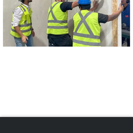
A construção modular está revolucionando a forma
como projetamos e construímos. No entanto, dentro
deste universo, existem abordagens distintas que
atendem a diferentes demandas: o modular
painelizado e o modular volumétrico. Neste artigo,
vamos explorar as diferenças fundamentais entre
esses métodos, suas aplicações práticas e quais
critérios considerar ao escolher entre eles para o seu
projeto.