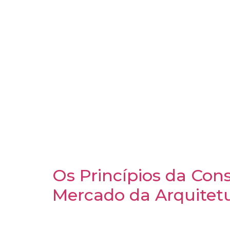
Nos últimos anos, as tiny houses – ou ca
vida moderno. Elas representam muito mais 
consumo e impacto ambiental. Além disso,
especialmente em plataformas de locação c
Cabana Natu, uma tiny house da Arvorá, inco
Os Princípios da Co
Mercado da Arquitet