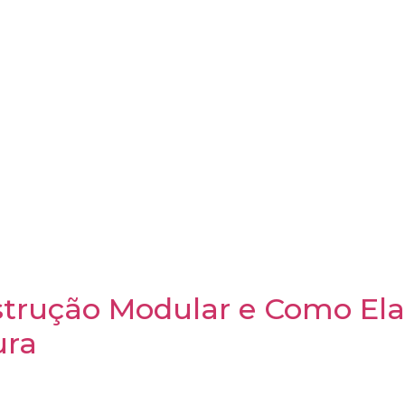
sas pequenas – têm ganhado destaque como uma solução 
do que apenas um estilo de vida minimalista; são uma re
 têm se mostrado uma excelente opção para quem busca
omo o Airbnb. Neste artigo, vamos explorar a tendência
rpora os conceitos de sustentabilidade, eficiência, bem-
nstrução Modular e Como El
ura