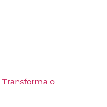
inovadora e sustentável para o modo de
sposta criativa às questões de espaço,
 um investimento inteligente,
 das tiny houses, destacando como a
estar e potencial de retorno financeiro.
a Transforma o