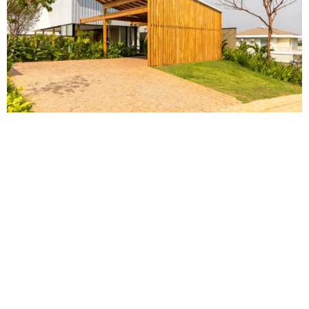
Escolher o método certo para sua construção
modular pode ser uma tarefa desafiadora,
especialmente quando se tem várias opções
inovadoras à disposição. No entanto, entender as
diferenças entre os sistemas Wood Frame, Steel
Frame e SIP (Painéis Isolados Estruturais) é essencial
para tomar uma decisão informada. Neste artigo,
vamos comparar esses três métodos, destacando suas
características, benefícios e desafios, com o objetivo
de ajudá-lo a encontrar a melhor opção para o seu
projeto.