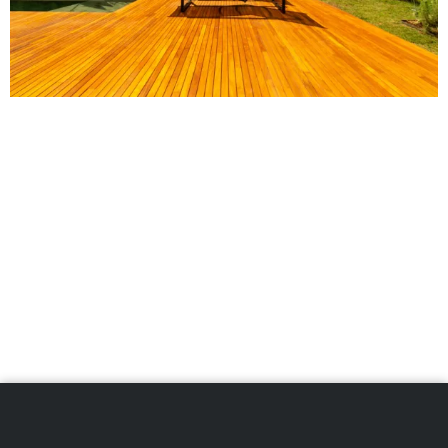
A construção modular tem se destacado como uma
solução inovadora e sustentável para a criação de
espaços que priorizam o bem-estar. Mas como
exatamente essa abordagem contribui para a
qualidade de vida? Neste artigo, vamos explorar
como a construção modular, com seus princípios de
eficiência, flexibilidade e sustentabilidade, pode criar
ambientes que promovem a saúde e a harmonia com
a natureza. Vamos descobrir como essa metodologia
pode transformar a maneira como vivemos e nos
conectamos com o nosso entorno.