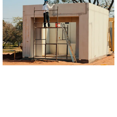
A construção modular está revolucionando o setor
da construção civil ao combinar rapidez, precisão e
compromisso com a sustentabilidade. Essa técnica
consiste em fabricar módulos em fábricas, que
posteriormente são transportados e montados no
local da obra. Com métodos variados, ela oferece
flexibilidade para atender desde pequenos projetos
residenciais até grandes empreendimentos