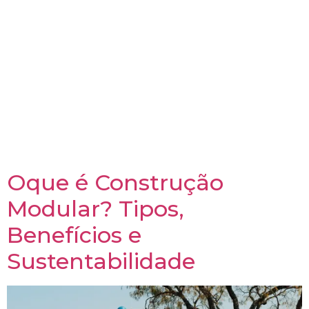
modular pode ser uma tarefa desafiadora,
especialmente quando se tem várias opções
inovadoras à disposição. No entanto, entender as
diferenças entre os sistemas Wood Frame, Steel
Frame e SIP (Painéis Isolados Estruturais) é essencial
para tomar uma decisão informada. Neste artigo,
vamos comparar esses três métodos, destacando suas
características, benefícios e desafios, com o objetivo
de ajudá-lo a encontrar a melhor opção para o seu
projeto.
Oque é Construção
Modular? Tipos,
Benefícios e
Sustentabilidade