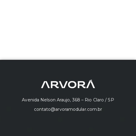
comerciais. Além disso, reduz o impacto ambiental,
diminui o desperdício de materiais e proporciona
maior controle sobre a qualidade final da obra.
Neste artigo, exploramos os principais tipos de
construção modular e suas características,
destacando como eles estão transformando o setor
ao unir tecnologia e design em soluções inovadoras.
Avenida Nelson Araujo, 368 – Rio Claro / SP
contato@arvoramodular.com.br