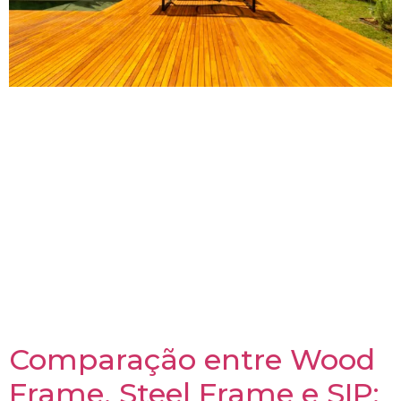
A construção modular tem se destacado como uma
solução inovadora e sustentável para a criação de
espaços que priorizam o bem-estar. Mas como
exatamente essa abordagem contribui para a
qualidade de vida? Neste artigo, vamos explorar
como a construção modular, com seus princípios de
eficiência, flexibilidade e sustentabilidade, pode criar
ambientes que promovem a saúde e a harmonia com
a natureza. Vamos descobrir como essa metodologia
pode transformar a maneira como vivemos e nos
conectamos com o nosso entorno.
Comparação entre Wood
Frame, Steel Frame e SIP: