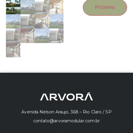
Próximo
Avenida Nelson Araujo, 368 – Rio Claro / SP
contato@arvoramodular.com.br