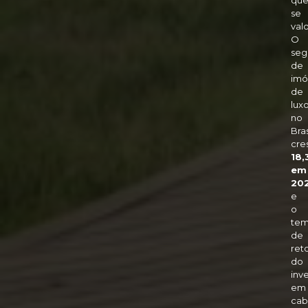
qu
se
valo
O
se
de
imó
de
lux
no
Bras
cre
18,
em
20
e
o
te
de
ret
do
inv
em
cab