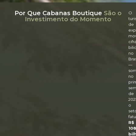
Por Que Cabanas Boutique
São o
O
Investimento do Momento
tur
de
exp
mov
cifr
bili
no
Bras
—
so
no
pri
sem
de
202
o
set
fat
R$
10
bil