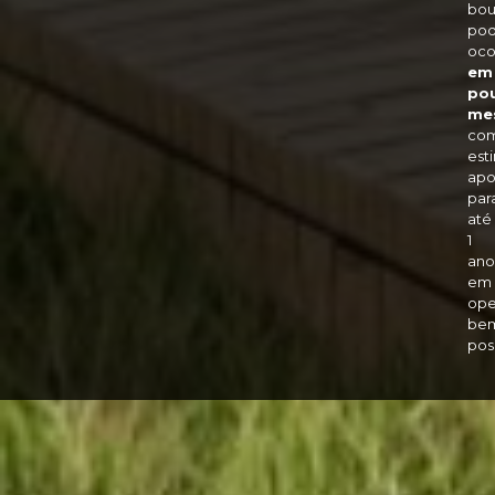
bou
po
oco
em
po
me
co
est
apo
par
até
1
ano
em
ope
be
pos