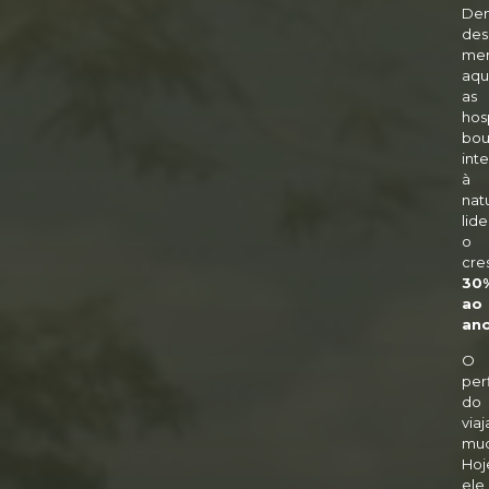
Den
des
me
aqu
as
hos
bou
int
à
nat
lid
o
cre
30
ao
an
O
perf
do
via
mud
Hoj
ele