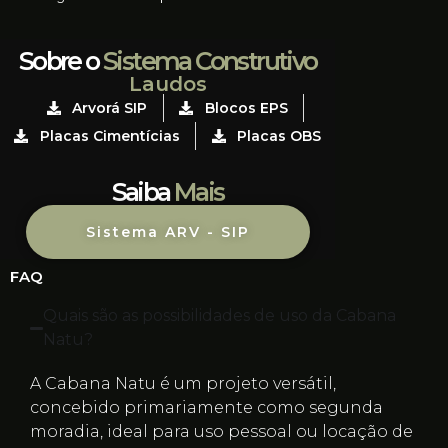
Sobre o
Sistema Construtivo
Laudos
Arvorá SIP
Blocos EPS
Placas Cimentícias
Placas OBS
Saiba
Mais
Sistema ARV - SIP
FAQ
Quais são as possibilidades de uso da Cabana
Natu?
A Cabana Natu é um projeto versátil,
concebido primariamente como segunda
moradia, ideal para uso pessoal ou locação de