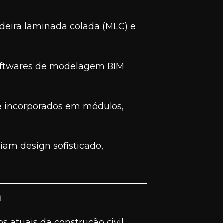
deira laminada colada (MLC) e
softwares de modelagem BIM
e incorporados em módulos,
iam design sofisticado,
a
 atuais da construção civil,