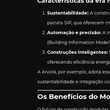
Características da era
Sustentabilidade:
A constr
painéis SIP, que oferecem 
Automação e precisão:
A i
(Building Information Model
Construções inteligentes:
oferecendo eficiência energ
A Arvorá, por exemplo, adota ess
sustentabilidade e integração c
Os Benefícios do Mo
O futuro da construção modular e