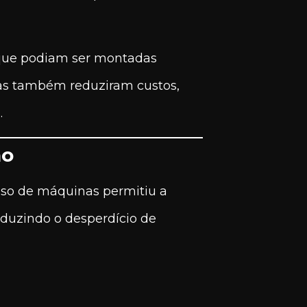
s que podiam ser montadas
as também reduziram custos,
.
ão
uso de máquinas permitiu a
duzindo o desperdício de